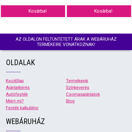
Kosárba!
Kosárba!
AZ OLDALON FELTÜNTETETT ÁRAK A WEBÁRUHÁZ
TERMÉKEIRE VONATKOZNAK!
OLDALAK
Kezdőlap
Termékeink
Ajánlatkérés
Színkeverés
Autófesték
Csomagajánlatok
Miért mi?
Blog
Festék kalkulátor
WEBÁRUHÁZ