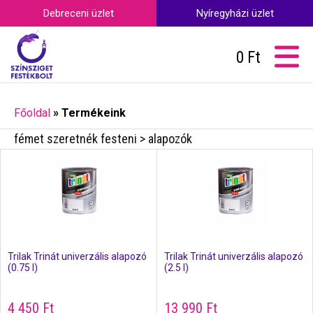
Debreceni üzlet
Nyíregyházi üzlet
0
Ft
Főoldal
»
Termékeink
fémet szeretnék festeni > alapozók
Trilak Trinát univerzális alapozó
Trilak Trinát univerzális alapozó
(0.75 l)
(2.5 l)
4 450
Ft
13 990
Ft