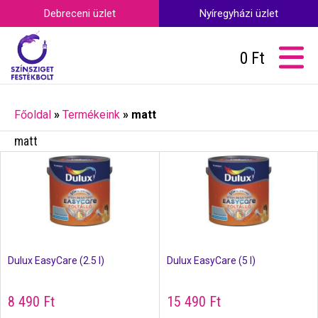
Debreceni üzlet
Nyíregyházi üzlet
0
Ft
Főoldal
»
Termékeink
»
matt
matt
Dulux EasyCare (2.5 l)
Dulux EasyCare (5 l)
8 490
Ft
15 490
Ft