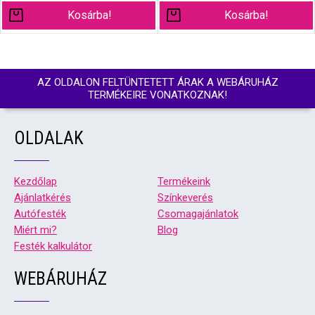
Kosárba!
Kosárba!
AZ OLDALON FELTÜNTETETT ÁRAK A WEBÁRUHÁZ
TERMÉKEIRE VONATKOZNAK!
OLDALAK
Kezdőlap
Termékeink
Ajánlatkérés
Színkeverés
Autófesték
Csomagajánlatok
Miért mi?
Blog
Festék kalkulátor
WEBÁRUHÁZ