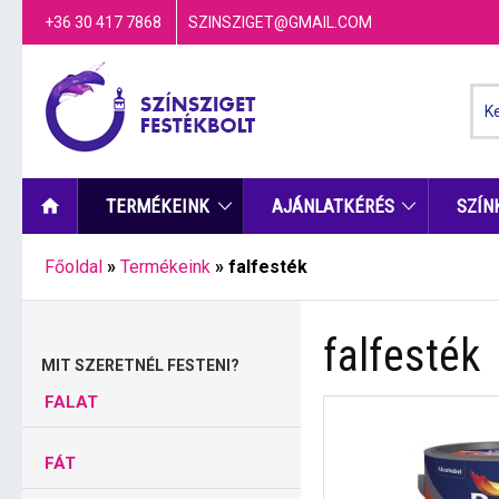
+36 30 417 7868
SZINSZIGET@GMAIL.COM
TERMÉKEINK
AJÁNLATKÉRÉS
SZÍN
Főoldal
»
Termékeink
»
falfesték
falfesték
MIT SZERETNÉL FESTENI?
FALAT
FÁT