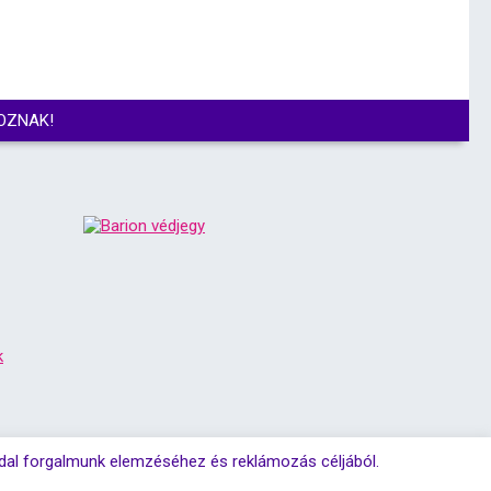
OZNAK!
k
ldal forgalmunk elemzéséhez és reklámozás céljából.