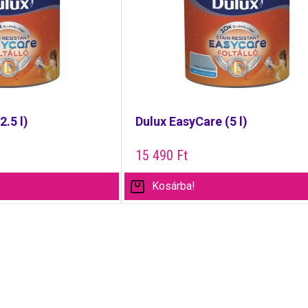
2.5 l)
Dulux EasyCare (5 l)
15 490
Ft
Kosárba!