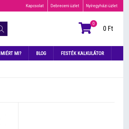
Kapcsolat
Debreceni üzlet
Nyíregyházi üzlet
0
0
Ft
MIÉRT MI?
BLOG
FESTÉK KALKULÁTOR