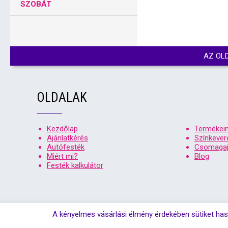
SZOBÁT
AZ OL
OLDALAK
Kezdőlap
Termékei
Ajánlatkérés
Színkever
Autófesték
Csomagaj
Miért mi?
Blog
Festék kalkulátor
A kényelmes vásárlási élmény érdekében sütiket has