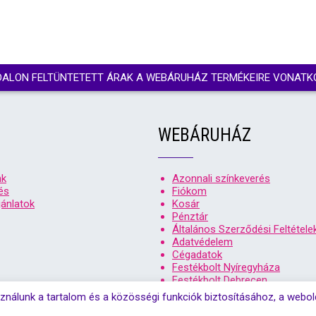
DALON FELTÜNTETETT ÁRAK A WEBÁRUHÁZ TERMÉKEIRE VONATK
WEBÁRUHÁZ
nk
Azonnali színkeverés
és
Fiókom
ánlatok
Kosár
Pénztár
Általános Szerződési Feltétele
Adatvédelem
Cégadatok
Festékbolt Nyíregyháza
Festékbolt Debrecen
ználunk a tartalom és a közösségi funkciók biztosításához, a webo