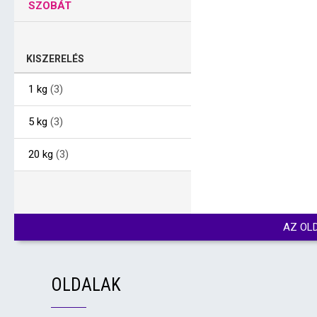
SZOBÁT
KISZERELÉS
1 kg
(3)
5 kg
(3)
20 kg
(3)
AZ OL
OLDALAK