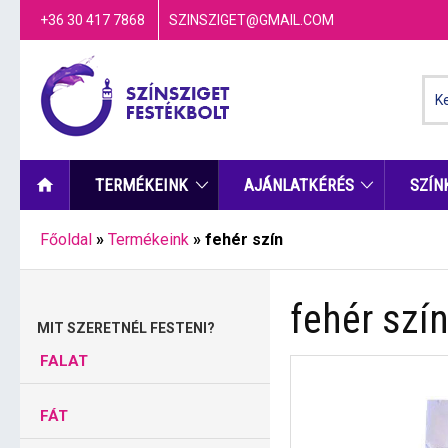
+36 30 417 7868
SZINSZIGET@GMAIL.COM
TERMÉKEINK
AJÁNLATKÉRÉS
SZÍN
Főoldal
»
Termékeink
»
fehér szín
fehér szí
MIT SZERETNÉL FESTENI?
FALAT
FÁT