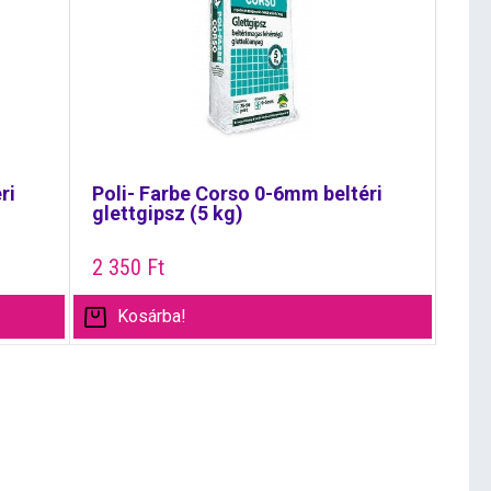
ri
Poli- Farbe Corso 0-6mm beltéri
glettgipsz (5 kg)
2 350
Ft
Kosárba!