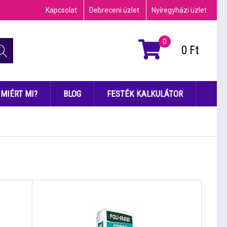
Kapcsolat
Debreceni üzlet
Nyíregyházi üzlet
0
0
Ft
MIÉRT MI?
BLOG
FESTÉK KALKULÁTOR