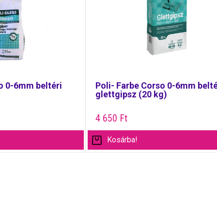
o 0-6mm beltéri
Poli- Farbe Corso 0-6mm belté
)
glettgipsz (20 kg)
4 650
Ft
Kosárba!