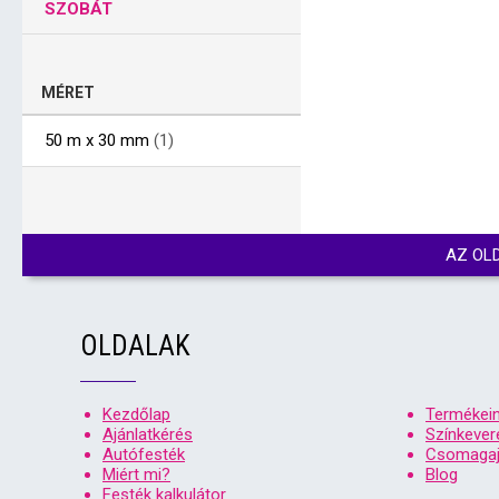
SZOBÁT
MÉRET
50 m x 30 mm
(1)
AZ OL
OLDALAK
Kezdőlap
Termékei
Ajánlatkérés
Színkever
Autófesték
Csomagaj
Miért mi?
Blog
Festék kalkulátor