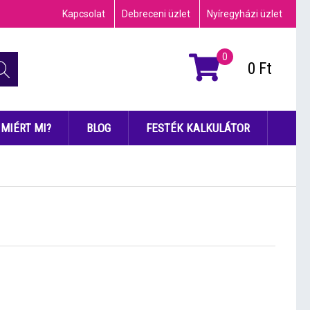
Kapcsolat
Debreceni üzlet
Nyíregyházi üzlet
0
0
Ft
MIÉRT MI?
BLOG
FESTÉK KALKULÁTOR