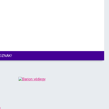
OZNAK!
k