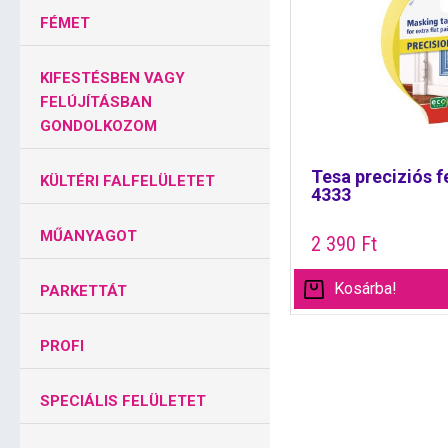
FÉMET
KIFESTÉSBEN VAGY
FELÚJÍTÁSBAN
GONDOLKOZOM
Tesa preciziós f
KÜLTÉRI FALFELÜLETET
4333
MŰANYAGOT
2 390
Ft
Kosárba!
PARKETTÁT
PROFI
SPECIÁLIS FELÜLETET