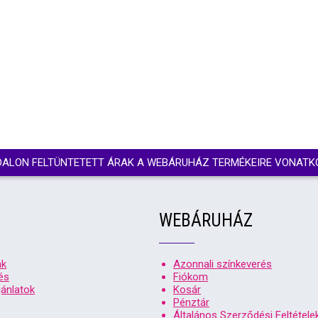
DALON FELTÜNTETETT ÁRAK A WEBÁRUHÁZ TERMÉKEIRE VONATK
WEBÁRUHÁZ
nk
Azonnali színkeverés
és
Fiókom
ánlatok
Kosár
Pénztár
Általános Szerződési Feltétele