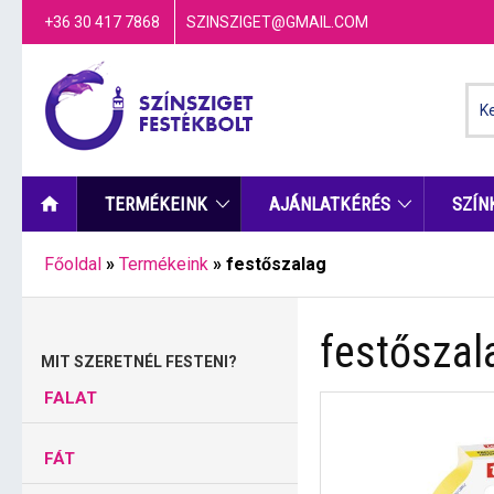
+36 30 417 7868
SZINSZIGET@GMAIL.COM
TERMÉKEINK
AJÁNLATKÉRÉS
SZÍN
Főoldal
»
Termékeink
»
festőszalag
festőszal
MIT SZERETNÉL FESTENI?
FALAT
FÁT