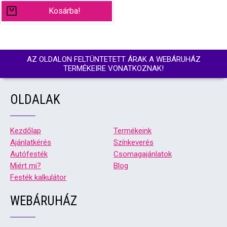
Kosárba!
AZ OLDALON FELTÜNTETETT ÁRAK A WEBÁRUHÁZ
TERMÉKEIRE VONATKOZNAK!
OLDALAK
Kezdőlap
Termékeink
Ajánlatkérés
Színkeverés
Autófesték
Csomagajánlatok
Miért mi?
Blog
Festék kalkulátor
WEBÁRUHÁZ