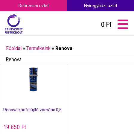
Debreceni üzlet
Nyíregyházi üzlet
0
Ft
Főoldal
»
Termékeink
»
Renova
Renova
Renova kádfelújító zománc 0,5
19 650
Ft