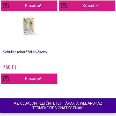
Kosárba!
Kosárba!
Schuller takarófólia vékony
750
Ft
Kosárba!
AZ OLDALON FELTÜNTETETT ÁRAK A WEBÁRUHÁZ
TERMÉKEIRE VONATKOZNAK!