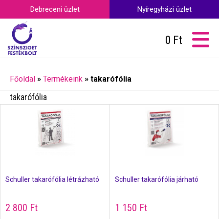
Debreceni üzlet
Nyíregyházi üzlet
0
Ft
Főoldal
»
Termékeink
»
takarófólia
takarófólia
Schuller takarófólia létrázható
Schuller takarófólia járható
2 800
Ft
1 150
Ft