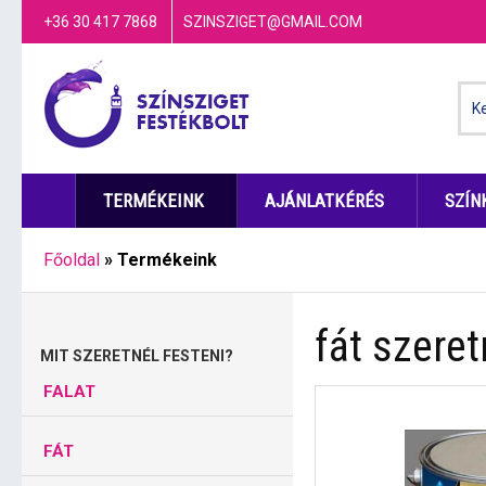
+36 30 417 7868
SZINSZIGET@GMAIL.COM
TERMÉKEINK
AJÁNLATKÉRÉS
SZÍN
Főoldal
»
Termékeink
fát szeret
MIT SZERETNÉL FESTENI?
FALAT
FÁT