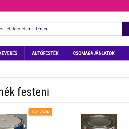
KEVERÉS
AUTÓFESTÉK
CSOMAGAJÁNLATOK
nék festeni
TÖBB SZÍN