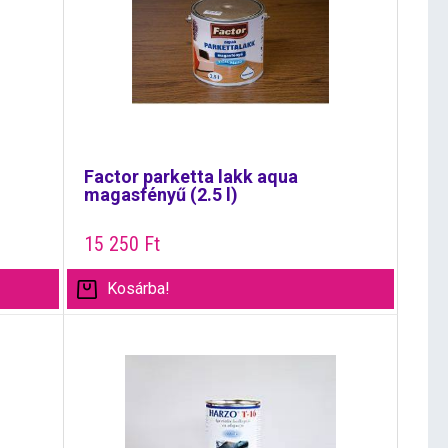
Factor parketta lakk aqua
magasfényű (2.5 l)
15 250
Ft
Kosárba!