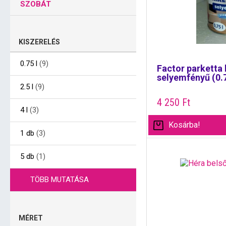
SZOBÁT
KISZERELÉS
0.75 l
(9)
Factor parketta 
selyemfényű (0.7
2.5 l
(9)
4 250
Ft
4 l
(3)
Kosárba!
1 db
(3)
5 db
(1)
TÖBB MUTATÁSA
MÉRET