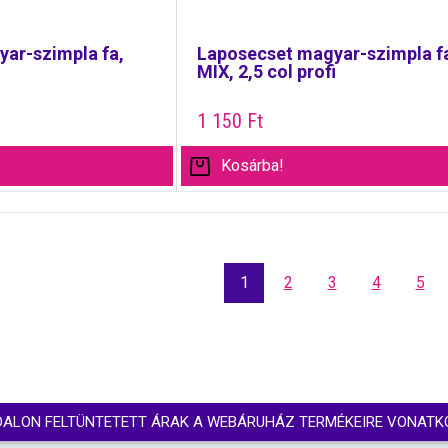
ar-szimpla fa,
Laposecset magyar-szimpla f
MIX, 2,5 col profi
1 150
Ft
Kosárba!
1
2
3
4
5
DALON FELTÜNTETETT ÁRAK A WEBÁRUHÁZ TERMÉKEIRE VONATK