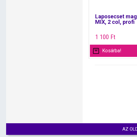
Laposecset magy
MIX, 2 col, profi
1 100
Ft
Kosárba!
AZ OL