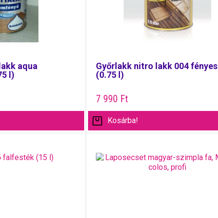
lakk aqua
Győrlakk nitro lakk 004 fényes
5 l)
(0.75 l)
7 990
Ft
Kosárba!