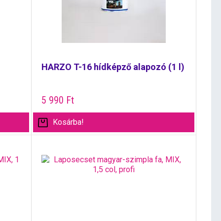
HARZO T-16 hídképző alapozó (1 l)
5 990
Ft
Kosárba!