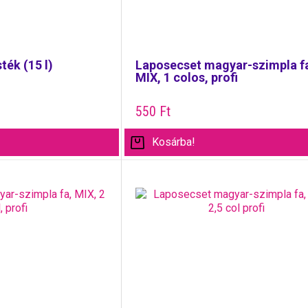
ték (15 l)
Laposecset magyar-szimpla f
MIX, 1 colos, profi
550
Ft
Kosárba!