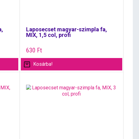
a,
Laposecset magyar-szimpla fa,
MIX, 1,5 col, profi
630
Ft
Kosárba!