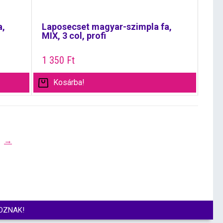
a,
Laposecset magyar-szimpla fa,
MIX, 3 col, profi
1 350
Ft
Kosárba!
→
OZNAK!