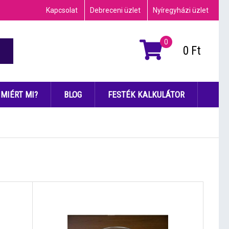
Kapcsolat
Debreceni üzlet
Nyíregyházi üzlet
0
0
Ft
MIÉRT MI?
BLOG
FESTÉK KALKULÁTOR