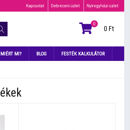
Kapcsolat
Debreceni üzlet
Nyíregyházi üzlet
0
0
Ft
MIÉRT MI?
BLOG
FESTÉK KALKULÁTOR
tékek