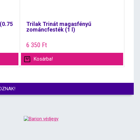
(0.75
Trilak Trinát magasfényű
zománcfesték (1 l)
6 350
Ft
Kosárba!
OZNAK!