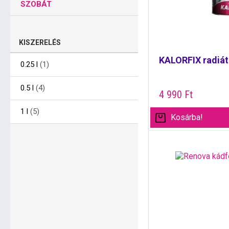
SZOBÁT
KISZERELÉS
KALORFIX radiát
0.25 l
(1)
0.5 l
(4)
4 990
Ft
1 l
(5)
Kosárba!