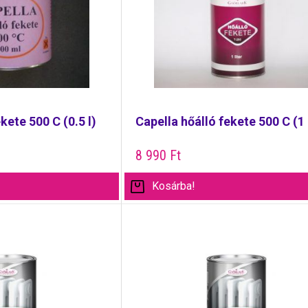
kete 500 C (0.5 l)
Capella hőálló fekete 500 C (1 
8 990
Ft
Kosárba!