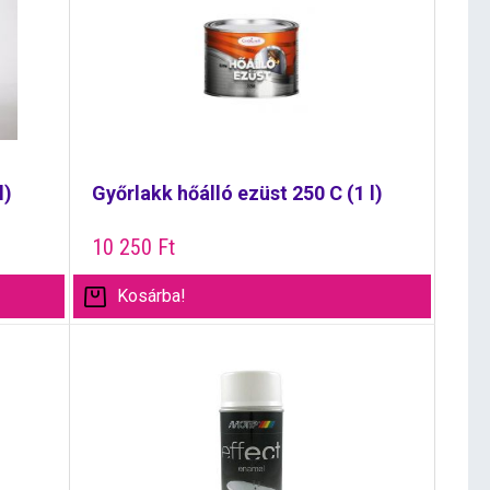
l)
Győrlakk hőálló ezüst 250 C (1 l)
10 250
Ft
Kosárba!