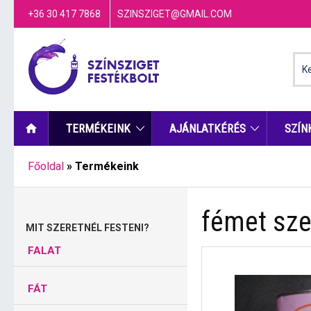
+36 30 417 7868
SZINSZIGET@GMAIL.COM
TERMÉKEINK
AJÁNLATKÉRÉS
SZÍN
Főoldal
»
Termékeink
fémet sze
MIT SZERETNÉL FESTENI?
FALAT
FÁT