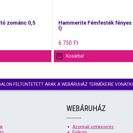
ító zománc 0,5
Hammerite Fémfesték fényes 
l)
6 750
Ft
Kosárba!
DALON FELTÜNTETETT ÁRAK A WEBÁRUHÁZ TERMÉKEIRE VONATK
WEBÁRUHÁZ
nk
Azonnali színkeverés
és
Fiókom