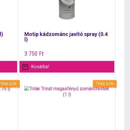
l)
Motip kádzománc javító spray (0.4
l)
3 750
Ft
Kosárba!
TÖBB SZÍN
TÖBB SZÍN