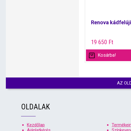
Renova kádfelúj
19 650
Ft
Kosárba!
AZ OL
OLDALAK
Kezdőlap
Termékei
Ajánlatkérés
Színkever