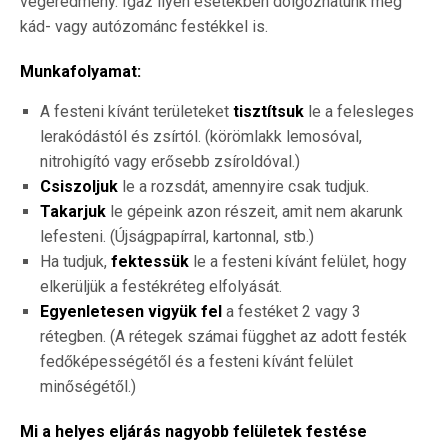
végeredmény. Igaz ilyen esetekben dolgozhatunk még
kád- vagy autózománc festékkel is.
Munkafolyamat:
A festeni kívánt területeket
tisztítsuk
le a felesleges
lerakódástól és zsírtól. (körömlakk lemosóval,
nitrohigító vagy erősebb zsíroldóval.)
Csiszoljuk
le a rozsdát, amennyire csak tudjuk.
Takarjuk
le gépeink azon részeit, amit nem akarunk
lefesteni. (Újságpapírral, kartonnal, stb.)
Ha tudjuk,
fektessük
le a festeni kívánt felület, hogy
elkerüljük a festékréteg elfolyását.
Egyenletesen vigyük fel
a festéket 2 vagy 3
rétegben. (A rétegek számai függhet az adott festék
fedőképességétől és a festeni kívánt felület
minőségétől.)
Mi a helyes eljárás nagyobb felületek festése