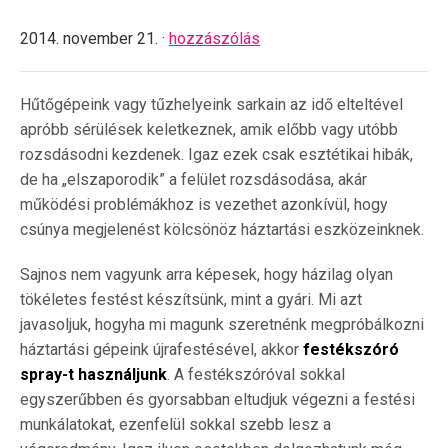
2014. november 21. ·
hozzászólás
Hűtőgépeink vagy tűzhelyeink sarkain az idő elteltével
apróbb sérülések keletkeznek, amik előbb vagy utóbb
rozsdásodni kezdenek. Igaz ezek csak esztétikai hibák,
de ha „elszaporodik” a felület rozsdásodása, akár
működési problémákhoz is vezethet azonkívül, hogy
csúnya megjelenést kölcsönöz háztartási eszközeinknek.
Sajnos nem vagyunk arra képesek, hogy házilag olyan
tökéletes festést készítsünk, mint a gyári. Mi azt
javasoljuk, hogyha mi magunk szeretnénk megpróbálkozni
háztartási gépeink újrafestésével, akkor
festékszóró
spray-t használjunk
. A festékszóróval sokkal
egyszerűbben és gyorsabban eltudjuk végezni a festési
munkálatokat, ezenfelül sokkal szebb lesz a