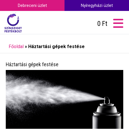
Debreceni üzlet
Nyíregyházi üzlet
0
Ft
Főoldal
»
Háztartási gépek festése
Háztartási gépek festése