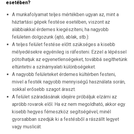
esetében?
A munkafolyamat teljes mértékben ugyan az, mint a
háztartási gépek festése esetében, viszont az
alábbiakkal érdemes kiegészíteni, ha nagyobb
felületen dolgozunk (ajtó, ablak, stb.):
A teljes felület festése előtt szükséges a kisebb
mélyedésekre egyénileg is ráfesteni. Ezzel a lépéssel
pótolhatjuk az egyenetlenségeket, továbbá segíthetünk
eltüntetni a színárnyalati különbségeket.
A nagyobb felületeket érdemes kültérben festeni,
mivel a festék nagyobb mennyiségű használata során,
sokkal erősebb szagot áraszt.
A felület száradásának idejére próbáljuk elzárni az
apróbb rovarok elől. Ha ez nem megoldható, akkor egy
kisebb hegyes fémeszköz segítségével, minél
gyorsabban szedjük ki a festésből a rászállt legyet
vagy muslicát.