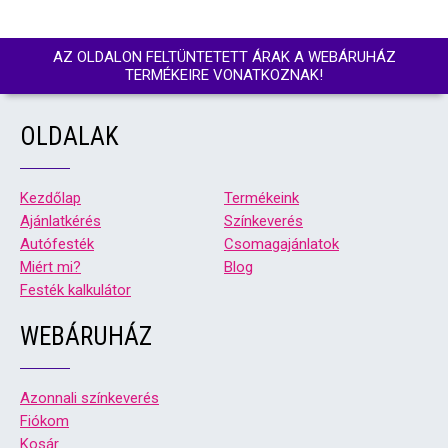
AZ OLDALON FELTÜNTETETT ÁRAK A WEBÁRUHÁZ
TERMÉKEIRE VONATKOZNAK!
OLDALAK
Kezdőlap
Termékeink
Ajánlatkérés
Színkeverés
Autófesték
Csomagajánlatok
Miért mi?
Blog
Festék kalkulátor
WEBÁRUHÁZ
Azonnali színkeverés
Fiókom
Kosár