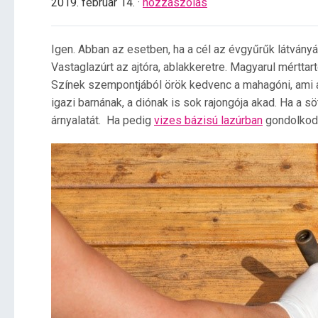
2019. február 14. ·
hozzászólás
Igen. Abban az esetben, ha a cél az évgyűrűk látván
Vastaglazúrt az ajtóra, ablakkeretre. Magyarul mérttar
Színek szempontjából örök kedvenc a mahagóni, ami a 
igazi barnának, a diónak is sok rajongója akad. Ha a 
árnyalatát. Ha pedig
vizes bázisú lazúrban
gondolkodu