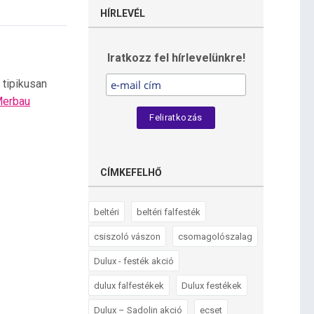
HÍRLEVÉL
Iratkozz fel hírlevelünkre!
 tipikusan
erbau
CÍMKEFELHŐ
beltéri
beltéri falfesték
csiszoló vászon
csomagolószalag
Dulux - festék akció
dulux falfestékek
Dulux festékek
Dulux – Sadolin akció
ecset