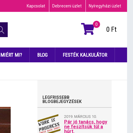
Kapcsolat
Debreceni üzlet
Nyíregyházi üzlet
0
0
Ft
MIÉRT MI?
BLOG
FESTÉK KALKULÁTOR
LEGFRISSEBB
BLOGBEJEGYZÉSEK
2019. MÁRCIUS 10.
Pár jó tanács, hogy
ne feszítsük túl a
húrt.