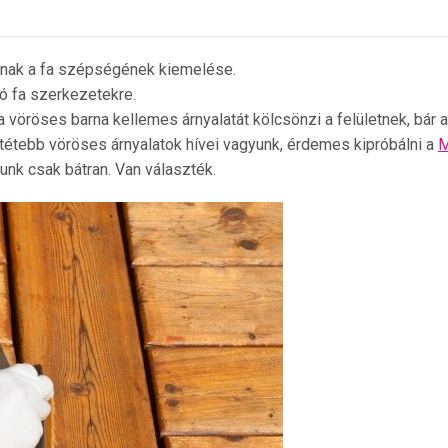
yának a fa szépségének kiemelése.
tó fa szerkezetekre.
vöröses barna kellemes árnyalatát kölcsönzi a felületnek, bár a
sötétebb vöröses árnyalatok hívei vagyunk, érdemes kipróbálni a
M
nk csak bátran. Van választék.