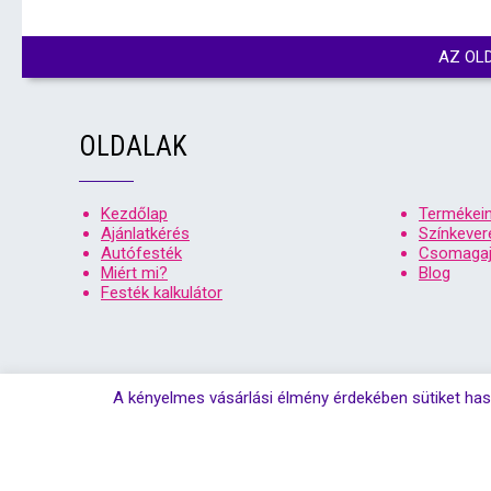
AZ OL
OLDALAK
Kezdőlap
Termékei
Ajánlatkérés
Színkever
Autófesték
Csomagaj
Miért mi?
Blog
Festék kalkulátor
A kényelmes vásárlási élmény érdekében sütiket has
© Copyrigh