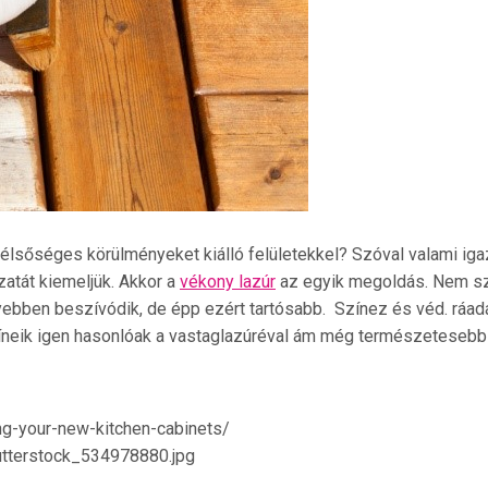
élsőséges körülményeket kiálló felületekkel? Szóval valami iga
zatát kiemeljük. Akkor a
vékony lazúr
az egyik megoldás. Nem sz
yebben beszívódik, de épp ezért tartósabb. Színez és véd. ráad
íneik igen hasonlóak a vastaglazúréval ám még természetesebb 
ng-your-new-kitchen-cabinets/
utterstock_534978880.jpg