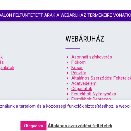
DALON FELTÜNTETETT ÁRAK A WEBÁRUHÁZ TERMÉKEIRE VONATK
WEBÁRUHÁZ
nk
Azonnali színkeverés
és
Fiókom
ánlatok
Kosár
Pénztár
Általános Szerződési Feltétele
Adatvédelem
Cégadatok
Festékbolt Nyíregyháza
Festékbolt Debrecen
ználunk a tartalom és a közösségi funkciók biztosításához, a webo
t 2026. Színsziget festékbolt debrecen, és nyíregyháza | Minden jog 
Általános szerződési feltételek
Elfogadom