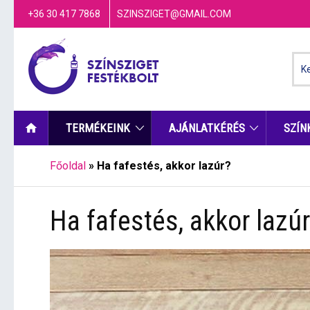
+36 30 417 7868
SZINSZIGET@GMAIL.COM
TERMÉKEINK
AJÁNLATKÉRÉS
SZÍN
Főoldal
»
Ha fafestés, akkor lazúr?
Ha fafestés, akkor lazú