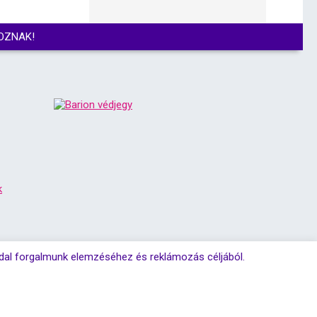
OZNAK!
k
ldal forgalmunk elemzéséhez és reklámozás céljából.
fenntartva!
Lapozás fel