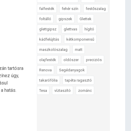
falfesték
fehér szín
festőszalag
foltálló
gipszek
Glettek
glettgipsz
glettvas
hígító
kádfelújítás
kétkomponensű
maszkolószalag
matt
olajfesték
oldószer
preciziós
zán tartósra
Renova
Segédanyagok
ínez úgy,
takarófólia
tapéta ragasztó
ásul
a hatás.
Tesa
víztaszító
zománc