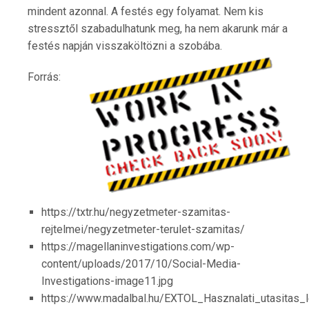
mindent azonnal. A festés egy folyamat. Nem kis
stressztől szabadulhatunk meg, ha nem akarunk már a
festés napján visszaköltözni a szobába.
Forrás:
https://txtr.hu/negyzetmeter-szamitas-
rejtelmei/negyzetmeter-terulet-szamitas/
https://magellaninvestigations.com/wp-
content/uploads/2017/10/Social-Media-
Investigations-image11.jpg
https://www.madalbal.hu/EXTOL_Hasznalati_utasitas_l