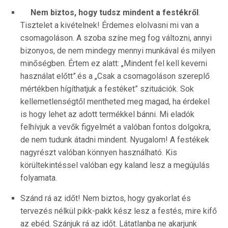
Nem biztos, hogy tudsz mindent a festékről
.
Tisztelet a kivételnek! Érdemes elolvasni mi van a
csomagoláson. A szoba színe meg fog változni, annyi
bizonyos, de nem mindegy mennyi munkával és milyen
minőségben. Értem ez alatt: „Mindent fel kell keverni
használat előtt”.és a „Csak a csomagoláson szereplő
mértékben hígíthatjuk a festéket” szituációk. Sok
kellemetlenségtől mentheted meg magad, ha érdekel
is hogy lehet az adott termékkel bánni. Mi eladók
felhívjuk a vevők figyelmét a valóban fontos dolgokra,
de nem tudunk átadni mindent. Nyugalom! A festékek
nagyrészt valóban könnyen használható. Kis
körültekintéssel valóban egy kaland lesz a megújulás
folyamata.
Szánd rá az időt!
Nem biztos, hogy gyakorlat és
tervezés nélkül pikk-pakk kész lesz a festés, mire kifő
az ebéd. Szánjuk rá az időt. Látatlanba ne akarjunk