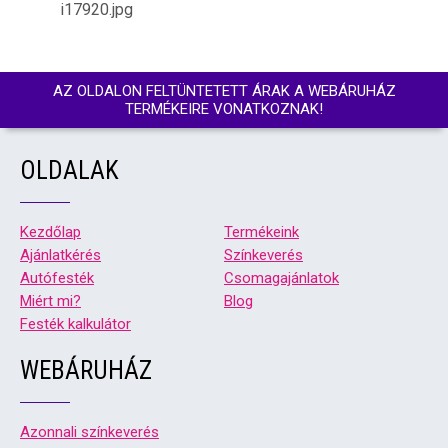
i17920.jpg
AZ OLDALON FELTÜNTETETT ÁRAK A WEBÁRUHÁZ
TERMÉKEIRE VONATKOZNAK!
OLDALAK
Kezdőlap
Termékeink
Ajánlatkérés
Színkeverés
Autófesték
Csomagajánlatok
Miért mi?
Blog
Festék kalkulátor
WEBÁRUHÁZ
Azonnali színkeverés