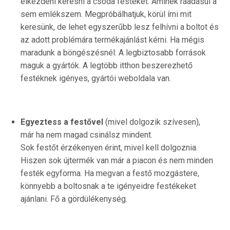
elkezdeni keresni a csoda festéket. Aminek ráadásul a
sem emlékszem. Megpróbálhatjuk, körül írni mit
keresünk, de lehet egyszerűbb lesz felhívni a boltot és
az adott problémára termékajánlást kérni. Ha mégis
maradunk a böngészésnél: A legbiztosabb források
maguk a gyártók. A legtöbb itthon beszerezhető
festéknek igényes, gyártói weboldala van.
Egyeztess a festővel
(mivel dolgozik szívesen),
már ha nem magad csinálsz mindent.
Sok festőt érzékenyen érint, mivel kell dolgoznia.
Hiszen sok újtermék van már a piacon és nem minden
festék egyforma. Ha megvan a festő mozgástere,
könnyebb a boltosnak a te igényeidre festékeket
ajánlani. Fő a gördülékenység.