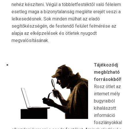
nehéz készíteni. Végül a többletfestéktől való félelem
esetleg maga a bizonytalanság megléte erejét veszi a
lelkesedésnek. Sok minden múlhat az eladó
segítőkészségén, de festendő felület felmérése az
alapja az elképzelések és ötletek nyugodt
megvalósításának.
Tájékozódj
megbízható
forrásokból!
Rosz ötlet az
internet mély
bugyraiból
kihalászott
információ
foszlányokkal