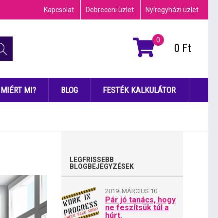
Kapcsolat
Debreceni üzlet
Nyíregyházi üzlet
0
0
Ft
MIÉRT MI?
BLOG
FESTÉK KALKULÁTOR
LEGFRISSEBB
BLOGBEJEGYZÉSEK
2019. MÁRCIUS 10.
Pár jó tanács, hogy
ne feszítsük túl a
húrt.