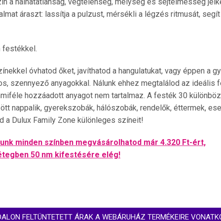
zín a halhatatlanság, végtelenség, mélység és sejtelmesség jelk
mat áraszt: lassítja a pulzust, mérsékli a légzés ritmusát, segít
 festékkel.
nekkel óvhatod őket, javíthatod a hangulatukat, vagy éppen a g
os, szennyező anyagokkal. Nálunk ehhez megtalálod az ideális f
miféle hozzáadott anyagot nem tartalmaz. A festék 30 különbö
zött nappalik, gyerekszobák, hálószobák, rendelők, éttermek, ese
d a Dulux Family Zone különleges színeit!
lunk minden színben megvásárolhatod már 4.320 Ft-ért,
étegben 50 nm kifestésére elég!
DALON FELTÜNTETETT ÁRAK A WEBÁRUHÁZ TERMÉKEIRE VONATK