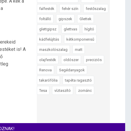
épe. A kék a
 a
falfesték
fehér szín
festőszalag
foltálló
gipszek
Glettek
glettgipsz
glettvas
hígító
kádfelújítás
kétkomponensű
yerekeid
estéket is! A
maszkolószalag
matt
ző
olajfesték
oldószer
preciziós
tleg
Renova
Segédanyagok
takarófólia
tapéta ragasztó
Tesa
víztaszító
zománc
OZNAK!