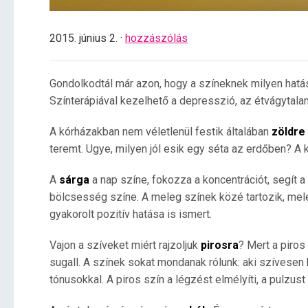
2015. június 2. ·
hozzászólás
Gondolkodtál már azon, hogy a színeknek milyen hatás
Színterápiával kezelhető a depresszió, az étvágytala
A kórházakban nem véletlenül festik általában
zöldre
teremt. Ugye, milyen jól esik egy séta az erdőben? A 
A
sárga
a nap színe, fokozza a koncentrációt, segít a
bölcsesség színe. A meleg színek közé tartozik, mel
gyakorolt pozitív hatása is ismert.
Vajon a szíveket miért rajzoljuk
pirosra
? Mert a piros
sugall. A színek sokat mondanak rólunk: aki szívesen 
tónusokkal. A piros szín a légzést elmélyíti, a pulzust