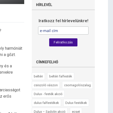
HÍRLEVÉL
Iratkozz fel hírlevelünkre!
?
ely harmóniát
i a gőzt.
CÍMKEFELHŐ
ny és a
ervekre
beltéri
beltéri falfesték
csiszoló vászon
csomagolószalag
harciasságot
Dulux - festék akció
az erős
dulux falfestékek
Dulux festékek
Dulux – Sadolin akció
ecset