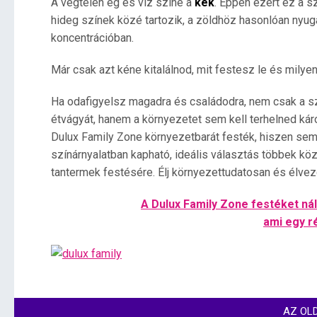
A végtelen ég és víz színe a
kék
. Éppen ezért ez a s
hideg színek közé tartozik, a zöldhöz hasonlóan nyugal
koncentrációban.
Már csak azt kéne kitalálnod, mit festesz le és milyen
Ha odafigyelsz magadra és családodra, nem csak a szí
étvágyát, hanem a környezetet sem kell terhelned kár
Dulux Family Zone környezetbarát festék, hiszen sem
színárnyalatban kapható, ideális választás többek kö
tantermek festésére. Élj környezettudatosan és élvez
A Dulux Family Zone festéket ná
ami egy r
AZ OL