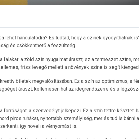
a lehet hangulatodra? És tudtad, hogy a színek gyógyíthatnak is
nság és csökkenthető a feszültség.
a falakat: a zöld szín nyugalmat áraszt, ez a természet színe, m
kellemes, friss levegő mellett a növények színe is segít kiengedn
 kreatív ötletek megvalósításában. Ez a szín az optimizmus, a fé
egséget áraszt, kellemesen hat az idegrendszerre és a légzősz
 a forróságot, a szenvedélyt jelképezi. Ez a szín tettre késztet, 
hord piros ruhákat, nyitottabb személyiség, mer és tud is bánni 
 serkenti, így növeli a vérnyomást is.