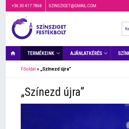
+36 30 417 7868
SZINSZIGET@GMAIL.COM
TERMÉKEINK
AJÁNLATKÉRÉS
SZÍN
Főoldal
»
„Színezd újra”
„Színezd újra”