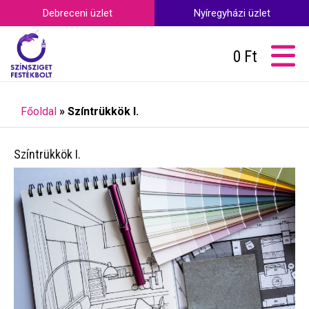
Debreceni üzlet
Nyíregyházi üzlet
0
Ft
Főoldal
»
Színtrükkök I.
Színtrükkök I.