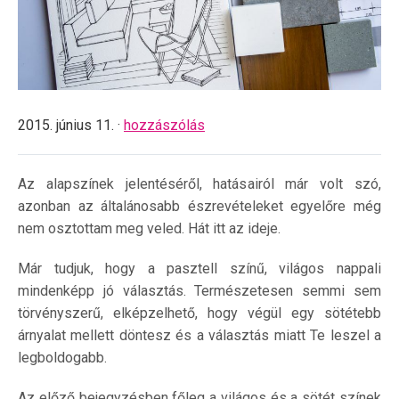
2015. június 11. ·
hozzászólás
Az alapszínek jelentéséről, hatásairól már volt szó,
azonban az általánosabb észrevételeket egyelőre még
nem osztottam meg veled. Hát itt az ideje.
Már tudjuk, hogy a pasztell színű, világos nappali
mindenképp jó választás. Természetesen semmi sem
törvényszerű, elképzelhető, hogy végül egy sötétebb
árnyalat mellett döntesz és a választás miatt Te leszel a
legboldogabb.
Az előző bejegyzésben főleg a világos és a sötét színek