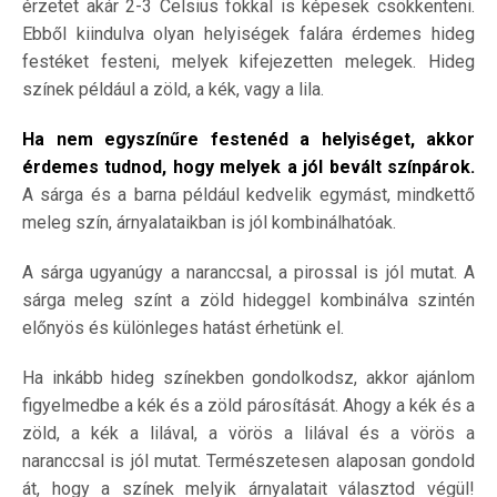
érzetet akár 2-3 Celsius fokkal is képesek csökkenteni.
Ebből kiindulva olyan helyiségek falára érdemes hideg
festéket festeni, melyek kifejezetten melegek. Hideg
színek például a zöld, a kék, vagy a lila.
Ha nem egyszínűre festenéd a helyiséget, akkor
érdemes tudnod, hogy melyek a jól bevált színpárok.
A sárga és a barna például kedvelik egymást, mindkettő
meleg szín, árnyalataikban is jól kombinálhatóak.
A sárga ugyanúgy a naranccsal, a pirossal is jól mutat. A
sárga meleg színt a zöld hideggel kombinálva szintén
előnyös és különleges hatást érhetünk el.
Ha inkább hideg színekben gondolkodsz, akkor ajánlom
figyelmedbe a kék és a zöld párosítását. Ahogy a kék és a
zöld, a kék a lilával, a vörös a lilával és a vörös a
naranccsal is jól mutat. Természetesen alaposan gondold
át, hogy a színek melyik árnyalatait választod végül!