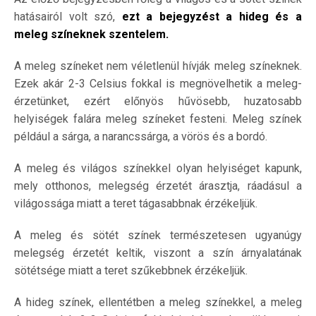
hatásairól volt szó,
ezt a bejegyzést a hideg és a
meleg színeknek szentelem.
A meleg színeket nem véletlenül hívják meleg színeknek.
Ezek akár 2-3 Celsius fokkal is megnövelhetik a meleg-
érzetünket, ezért előnyös hűvösebb, huzatosabb
helyiségek falára meleg színeket festeni. Meleg színek
például a sárga, a narancssárga, a vörös és a bordó.
A meleg és világos színekkel olyan helyiséget kapunk,
mely otthonos, melegség érzetét árasztja, ráadásul a
világossága miatt a teret tágasabbnak érzékeljük.
A meleg és sötét színek természetesen ugyanúgy
melegség érzetét keltik, viszont a szín árnyalatának
sötétsége miatt a teret szűkebbnek érzékeljük.
A hideg színek, ellentétben a meleg színekkel, a meleg